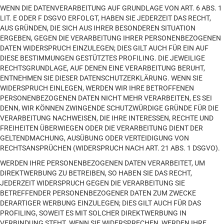
WENN DIE DATENVERARBEITUNG AUF GRUNDLAGE VON ART. 6 ABS. 1
LIT. E ODER F DSGVO ERFOLGT, HABEN SIE JEDERZEIT DAS RECHT,
AUS GRÜNDEN, DIE SICH AUS IHRER BESONDEREN SITUATION
ERGEBEN, GEGEN DIE VERARBEITUNG IHRER PERSONENBEZOGENEN
DATEN WIDERSPRUCH EINZULEGEN; DIES GILT AUCH FÜR EIN AUF
DIESE BESTIMMUNGEN GESTÜTZTES PROFILING. DIE JEWEILIGE
RECHTSGRUNDLAGE, AUF DENEN EINE VERARBEITUNG BERUHT,
ENTNEHMEN SIE DIESER DATENSCHUTZERKLÄRUNG. WENN SIE
WIDERSPRUCH EINLEGEN, WERDEN WIR IHRE BETROFFENEN
PERSONENBEZOGENEN DATEN NICHT MEHR VERARBEITEN, ES SEI
DENN, WIR KÖNNEN ZWINGENDE SCHUTZWÜRDIGE GRÜNDE FÜR DIE
VERARBEITUNG NACHWEISEN, DIE IHRE INTERESSEN, RECHTE UND
FREIHEITEN ÜBERWIEGEN ODER DIE VERARBEITUNG DIENT DER
GELTENDMACHUNG, AUSÜBUNG ODER VERTEIDIGUNG VON
RECHTSANSPRÜCHEN (WIDERSPRUCH NACH ART. 21 ABS. 1 DSGVO).
WERDEN IHRE PERSONENBEZOGENEN DATEN VERARBEITET, UM
DIREKTWERBUNG ZU BETREIBEN, SO HABEN SIE DAS RECHT,
JEDERZEIT WIDERSPRUCH GEGEN DIE VERARBEITUNG SIE
BETREFFENDER PERSONENBEZOGENER DATEN ZUM ZWECKE
DERARTIGER WERBUNG EINZULEGEN; DIES GILT AUCH FÜR DAS
PROFILING, SOWEIT ES MIT SOLCHER DIREKTWERBUNG IN
VERBINDUNG STEHT. WENN SIE WIDERSPRECHEN, WERDEN IHRE